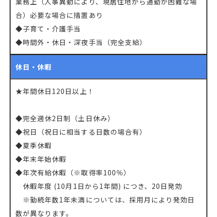
業務上（人事異動により、現居住地から通勤が困難な場
合）必要な場合に措置あり
◆子育て・介護手当
◆時間外・休日・深夜手当（完全支給）
休日・休暇
★年間休日120日以上！
◆完全週休2日制（土日休み）
◆祝日（祝日に相当する日数の場合有）
◆夏季休暇
◆年末年始休暇
◆年次有給休暇（※取得率100％）
休暇年度 (10月1日から1年間) につき、20日発効
※勤続年数1年未満については、採用月により発効日
数が異なります。