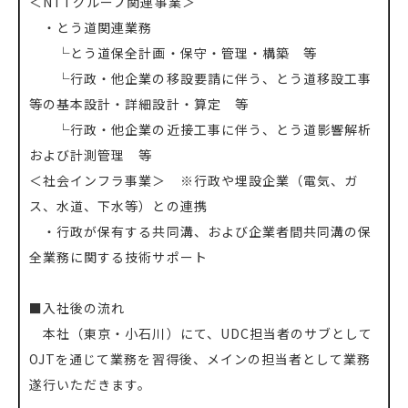
＜NTTグループ関連事業＞
・とう道関連業務
└とう道保全計画・保守・管理・構築 等
└行政・他企業の移設要請に伴う、とう道移設工事
等の基本設計・詳細設計・算定 等
└行政・他企業の近接工事に伴う、とう道影響解析
および計測管理 等
＜社会インフラ事業＞ ※行政や埋設企業（電気、ガ
ス、水道、下水等）との連携
・行政が保有する共同溝、および企業者間共同溝の保
全業務に関する技術サポート
■入社後の流れ
本社（東京・小石川）にて、UDC担当者のサブとして
OJTを通じて業務を習得後、メインの担当者として業務
遂行いただきます。