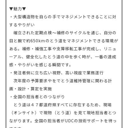
▼魅力▼
・大型構造物を自らの手でマネジメントできることに対
するやりがい
確立された定期点検～補修のサイクルを通じ、自分の
目と腕で約650kmのとう道をマネジメントできる環境が
ある。補修・補強工事や支障移転工事が完成し、リニュ
ーアル、健全化したとう道の中を歩く時が、一番の達成
感・やりがいを感じる瞬間です。
・発注者側に立ち広い視野、高い視座で業務遂行
次年度の予算要求やをでとう道維持管理に関わる計
画・設計・算定を実施
・全国の担当者とのつながり
とう道は４７都道府県すべてに存在するため、現場
（オンサイト）で現物（とう道）を見て現地担当者とつ
ながります。全国の担当者がUDCの技術サポートを待っ