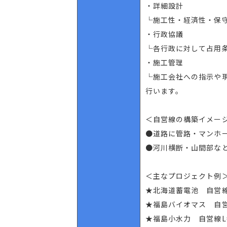
・詳細設計
└施工性・経済性・保
・行政協議
└各行政に対して占用
・施工管理
└施工会社への指示や
行います。
＜自営線の構築イメー
●道路に管路・マンホ
●河川横断・山間部な
＜主なプロジェクト例
★北海道蓄電池 自営線
★福島バイオマス 自営
★福島小水力 自営線L