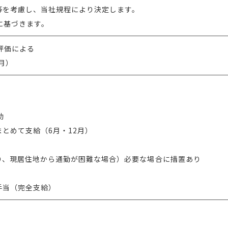
等を考慮し、当社規程により決定します。
度に基づきます。
評価による
月）
助
とめて支給（6月・12月）
り、現居住地から通勤が困難な場合）必要な場合に措置あり
手当（完全支給）
！