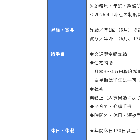
※勤務地・年齢・経験
※2026.4.1時点の制
昇給・賞与
昇給／年1回（6月）※
賞与／年2回（6月、12
諸手当
◆交通費全額支給
◆住宅補助
月額3～4万円程度補
※補助は半年に一回ま
◆社宅
業務上（人事異動によ
◆子育て・介護手当
◆時間外・休日・深夜
休日・休暇
★年間休日120日以上