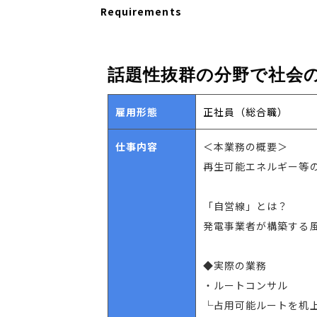
Requirements
話題性抜群の分野で社会
雇用形態
正社員（総合職）
仕事内容
＜本業務の概要＞
再生可能エネルギー等
「自営線」とは？
発電事業者が構築する
◆実際の業務
・ルートコンサル
└占用可能ルートを机