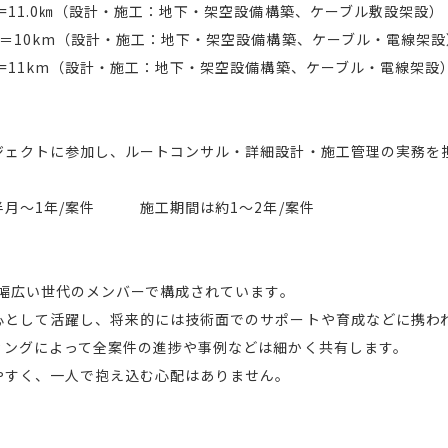
=11.0㎞（設計・施工：地下・架空設備構築、ケーブル敷設架設）
＝10km（設計・施工：地下・架空設備構築、ケーブル・電線架設
=11km（設計・施工：地下・架空設備構築、ケーブル・電線架設
ジェクトに参加し、ルートコンサル・詳細設計・施工管理の実務を
半月～1年/案件 施工期間は約1～2年/案件
の幅広い世代のメンバーで構成されています。
心として活躍し、将来的には技術面でのサポートや育成などに携わ
ィングによって全案件の進捗や事例などは細かく共有します。
やすく、一人で抱え込む心配はありません。