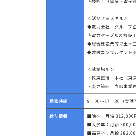
└技術士（電気・電子
＜活かせるスキル＞
◆電力会社、グループ
└電力ケーブルの敷設
◆総合建設業等で土木
◆建設コンサルタント
＜就業場所＞
・採用直後 本社（東
・変更範囲 当該事業
勤務時間
9：00～17：30（実働
給与情報
■院卒：月給 312,000
■大学卒：月給 300,0
■高専卒：月給 282,0