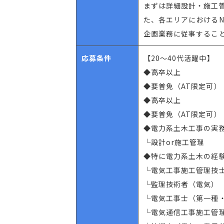
まずは詳細設計・施工
た、各エリアにおける
企画業務に従事するこ
応募条件
【20～40代活躍中】
◆高卒以上
◆要普免（AT限定可）
◆高卒以上
◆要普免（AT限定可）
◆電力系土木工事の実
└設計or施工管理
◆特に電力系土木の経
└電気工事施工管理技士
└監理技術者（電気）
└電気工事士（第一種
└電気通信工事施工管理