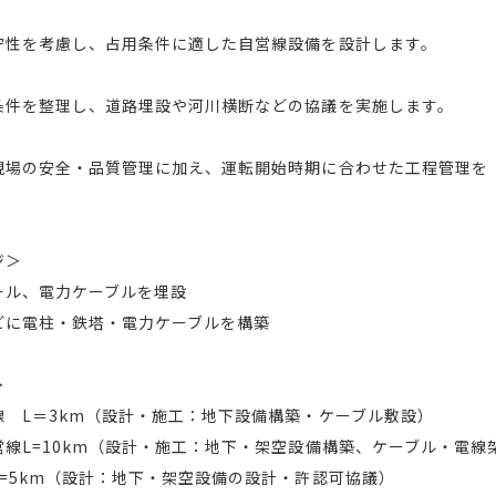
守性を考慮し、占用条件に適した自営線設備を設計します。
条件を整理し、道路埋設や河川横断などの協議を実施します。
現場の安全・品質管理に加え、運転開始時期に合わせた工程管理を
ジ＞
ール、電力ケーブルを埋設
どに電柱・鉄塔・電力ケーブルを構築
＞
 L＝3km（設計・施工：地下設備構築・ケーブル敷設）
線L=10km（設計・施工：地下・架空設備構築、ケーブル・電線
=5km（設計：地下・架空設備の設計・許認可協議）