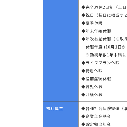
◆完全週休2日制（土日
◆祝日（祝日に相当す
◆夏季休暇
◆年末年始休暇
◆年次有給休暇（※取得
休暇年度 (10月1日か
※勤続年数1年未満に
◆ライフプラン休暇
◆特別休暇
◆産前産後休暇
◆育児休職
◆介護休職
福利厚生
◆各種社会保険完備（
◆企業年金基金
◆確定拠出年金