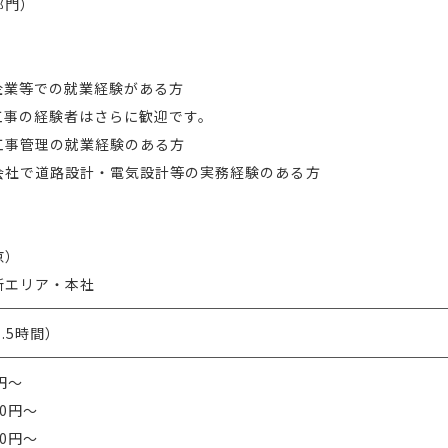
部門）
企業等での就業経験がある方
工事の経験者はさらに歓迎です。
工事管理の就業経験のある方
会社で道路設計・電気設計等の実務経験のある方
京）
所エリア・本社
7.5時間）
円～
00円～
00円～