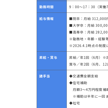
勤務時間
9：00～17：30（実働
給与情報
■院卒：月給 312,000
■大学卒：月給 300,0
■高専卒：月給 282,0
※勤務地・年齢・経験
※2026.4.1時点の制
昇給・賞与
昇給／年1回（6月）※
賞与／年2回（6月、12
諸手当
◆交通費全額支給
◆住宅補助
月額3～4万円程度補
※補助は半年に一回ま
◆社宅