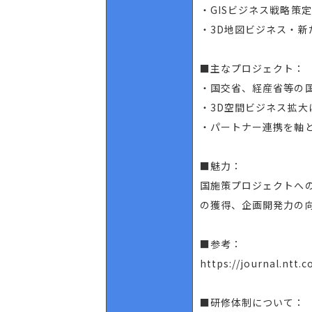
・GISビジネス戦略策定
・3D地図ビジネス・新
■主なプロジェクト：
・国交省、経産省等の
・3D空間ビジネス拡
・パートナー連携を軸
■魅力：
国施策プロジェクトへの
の獲得、企画開発力の
■参考：
https://journal.ntt.c
■研修体制について：