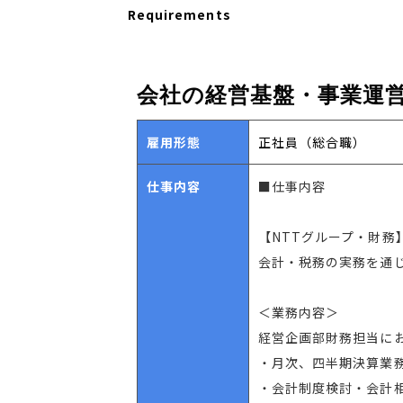
Requirements
会社の経営基盤・事業運
雇用形態
正社員（総合職）
仕事内容
■仕事内容
【NTTグループ・財務
会計・税務の実務を通
＜業務内容＞
経営企画部財務担当に
・月次、四半期決算業
・会計制度検討・会計