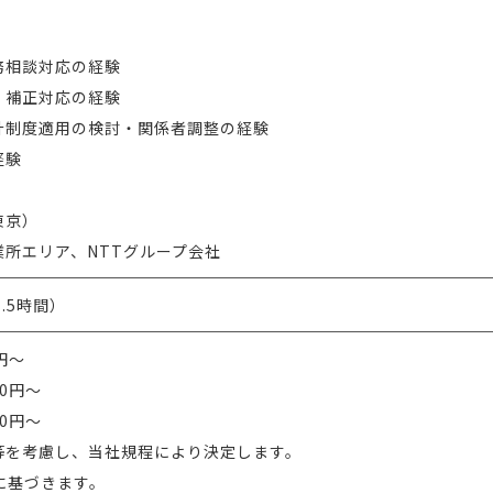
務相談対応の経験
、補正対応の経験
計制度適用の検討・関係者調整の経験
経験
東京）
所エリア、NTTグループ会社
7.5時間）
円～
00円～
00円～
等を考慮し、当社規程により決定します。
度に基づきます。