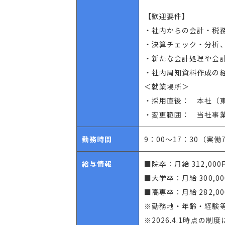
【歓迎要件】
・社内からの会計・税
・決算チェック・分析
・新たな会計処理や会
・社内周知資料作成の
＜就業場所＞
・採用直後： 本社（
・変更範囲： 当社事業
勤務時間
9：00～17：30（実働
給与情報
■院卒：月給 312,000
■大学卒：月給 300,0
■高専卒：月給 282,0
※勤務地・年齢・経験
※2026.4.1時点の制