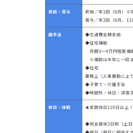
昇給・賞与
昇給／年1回（6月）※
賞与／年2回（6月、12
諸手当
◆交通費全額支給
◆住宅補助
月額3～4万円程度補
※補助は半年に一回ま
◆社宅
業務上（人事異動によ
◆子育て・介護手当
◆時間外・休日・深夜
休日・休暇
★年間休日120日以上
◆完全週休2日制（土日
◆祝日（祝日に相当す