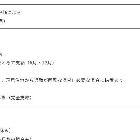
評価による
月）
助
とめて支給（6月・12月）
り、現居住地から通勤が困難な場合）必要な場合に措置あり
手当（完全支給）
！
休み）
る日数の場合有）