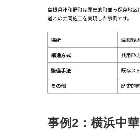
島根県津和野町は歴史的町並み保存地区に
道との共同施工を実現した事例です。
場所
津和野
構造方式
共用FA
整備手法
既存ス
その他
歴史的
事例2：横浜中