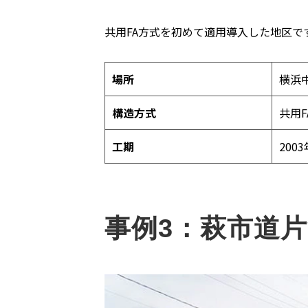
共用FA方式を初めて適用導入した地区
場所
横浜
構造方式
共用
工期
200
事例3：萩市道