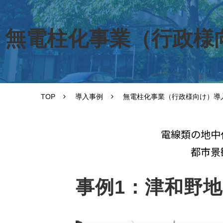
無電柱化事業（行政様
TOP
導入事例
無電柱化事業（行政様向け）導
電線類の地中
都市景
事例1：津和野