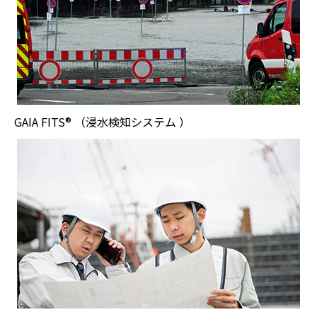
GAIA FITS® （浸水検知システム ）