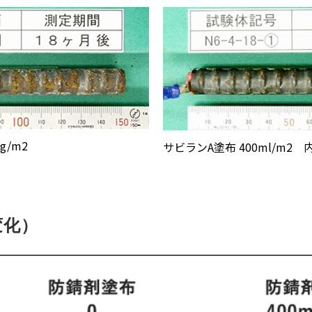
/m2
サビランA塗布 400ml/m2 
変化）