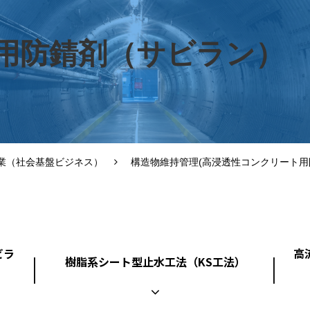
用防錆剤（サビラン）
業（社会基盤ビジネス）
構造物維持管理(高浸透性コンクリート
ビラ
高
樹脂系シート型止水工法（KS工法）