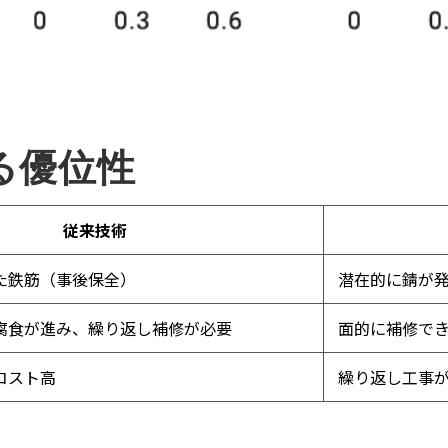
る優位性
従来技術
た鉄筋（事後保全）
潜在的に錆が発
腐食が進み、繰り返し補修が必要
面的に補修でき
コスト高
繰り返し工事