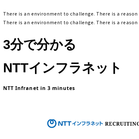
There is an environment to challenge. There is a reason 
There is an environment to challenge. There is a reason 
3分で分かる
NTTインフラネット
NTT Infranet in 3 minutes