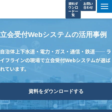
資料ダ
お問い
ウンロ
合わせ
ード一
覧
私たちの強み
事業内容
立会受付Webシステムの活用事例
サステナビリティ
導入事例
自治体上下水道・電力・ガス・通信・鉄道── ラ
イフラインの現場で立会受付Webシステムが選ば
れています。
資料をダウンロードする