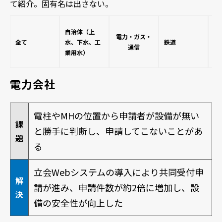
て紹介。固有名は出さない。
そ
自治体（上
電力・ガス・
全て
水、下水、工
鉄道
通信
業用水）
電力会社
電柱やMHの位置から申請者が設備が無い
課
と勝手に判断し、申請してこないことがあ
題
る
立会Webシステムの導入により共同受付申
解
請が進み、申請件数が約2倍に増加し、設
決
備の安全性が向上した